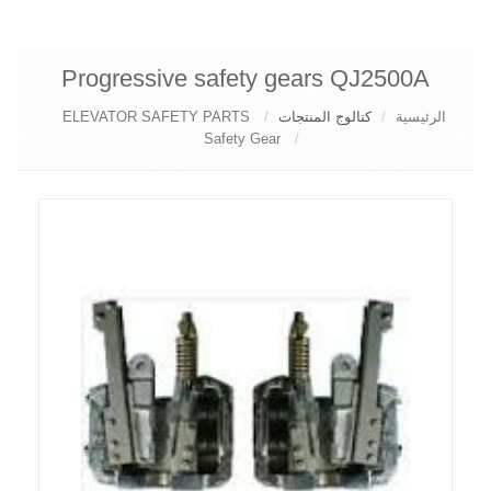
Progressive s
ELEVATOR SAFETY P
Sa