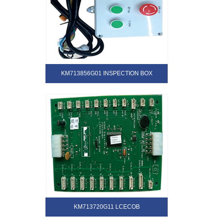
KM713856G01 INSPECTION BOX
KM713720G11 LCECOB