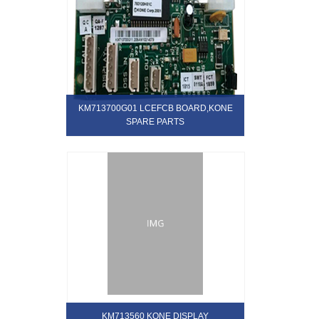
KM713700G01 LCEFCB BOARD,KONE
SPARE PARTS
KM713560 KONE DISPLAY