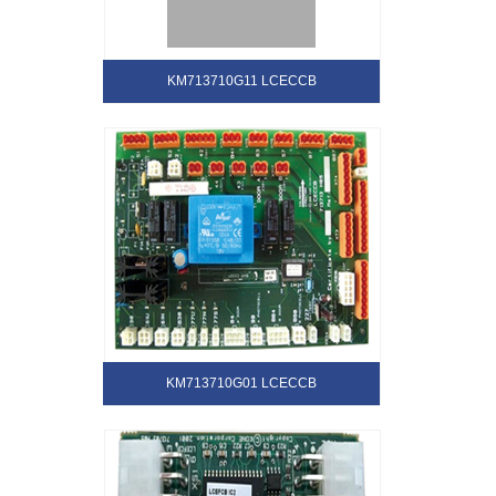
KM713710G11 LCECCB
KM713710G01 LCECCB