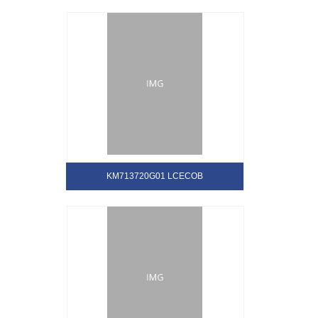
KM713720G01 LCECOB