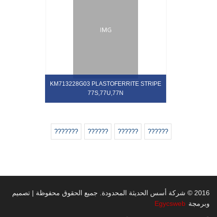
KM713228G03 PLASTOFERRITE STRIPE
77S,77U,77N
2016 © شركة أسس الحديثة المحدودة. جميع الحقوق محفوظة | تصميم
Egycsweb
وبرمجة