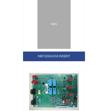
KM718341H16 INSERT