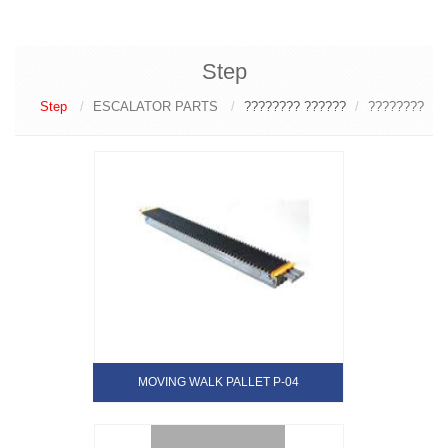
Step
Step
ESCALATOR PARTS
?????? ????????
????????
MOVING WALK PALLET P-04