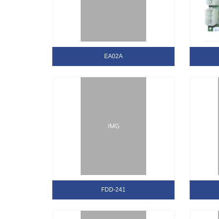
EA02A
FDD-241