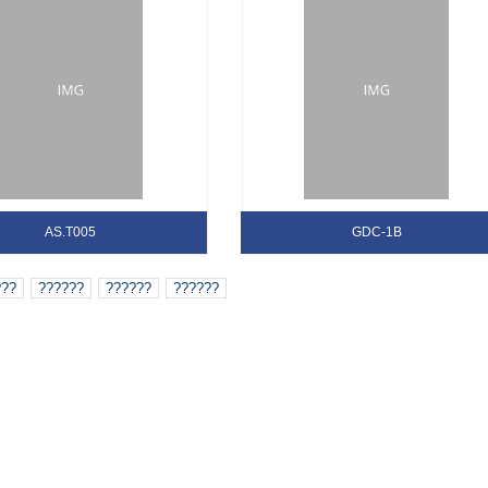
AS.T005
GDC-1B