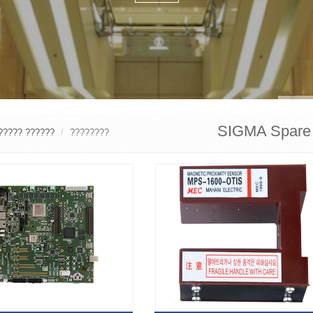
SIGMA Spare 
??? ????????
????????