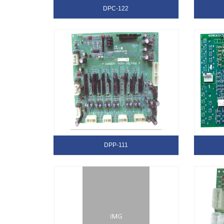
DPC-122
DPP-111