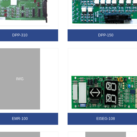
DPP-310
DPP-150
EMR-100
EISEG-108